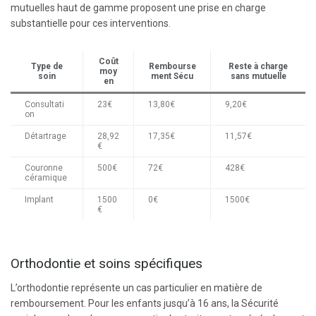
mutuelles haut de gamme proposent une prise en charge
substantielle pour ces interventions.
Coût
Type de
Rembourse
Reste à charge
moy
soin
ment Sécu
sans mutuelle
en
Consultati
23€
13,80€
9,20€
on
Détartrage
28,92
17,35€
11,57€
€
Couronne
500€
72€
428€
céramique
Implant
1500
0€
1500€
€
Orthodontie et soins spécifiques
L’orthodontie représente un cas particulier en matière de
remboursement. Pour les enfants jusqu’à 16 ans, la Sécurité