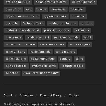
choix de mutuelle
complémentaire santé
couverture santé
découverte
eau
famille
grossesse
handicap
hygiène bucco-dentaire
hygiène dentaire
inclusion
mutuelle
Mutuelle Santé
médecines douces
nutrition
professionnels de santé
protection sociale
prévention
prévoyance
remboursement
remèdes naturels
santé
santé bucco-dentaire
santé des seniors
santé des yeux
santé en ligne
santé familiale
santé mentale
santé naturelle
santé numérique
seniors
soins
soins dentaires
système de santé
sécurité sociale
sélection
travailleurs indépendants
About
Advertise
Privacy & Policy
Contact
© 2025 AZW, votre magazine sur les mutuelles santé.