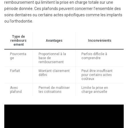
remboursement qui limitent la prise en charge totale sur une
période donnée. Ces plafonds peuvent concerner l’ensemble des
soins dentaires ou certains actes spécifiques comme les implants
ou l’orthodontie.
Type de
rembours
Avantages
Inconvénients
ement
Pourcenta
Proportionnel à la
Parfois difficile à
ge
base de
comprendre
remboursement
Forfait
Montant clairement
Peut être insuffisant
défini
pour certains actes
coûteux
Avec
Permet de maîtriser
Limite la prise en
plafond
les cotisations
charge annuelle