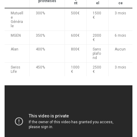
prothèses
nt
el
ce
Mutuell
300%
500€
1500
3 mois
e
€
Généra
le
MGEN
350%
600€
2000
6 mois
€
Alan
400%
800€
Sans
Aucun
plafo
nd
Swiss
450%
1000
2500
3 mois
Life
€
€