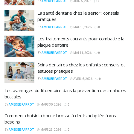
BY
AMEDEE PARROT
JUIN 5, 2026
0
La santé dentaire chez le senior : conseils
pratiques
BY
AMEDEE PARROT
MAI 30, 2026
0
Les traitements courants pour combattre la
plaque dentaire
BY
AMEDEE PARROT
MAI 11, 2026
0
Soins dentaires chez les enfants : conseils et
astuces pratiques
BY
AMEDEE PARROT
AVRIL 6, 2026
0
Les avantages du fil dentaire dans la prévention des maladies
buccales
BY
AMEDEE PARROT
MARS 30, 2026
0
Comment choisir la bonne brosse à dents adaptée à vos
besoins
BY
AMEDEE PARROT
MARS 23, 2026
0