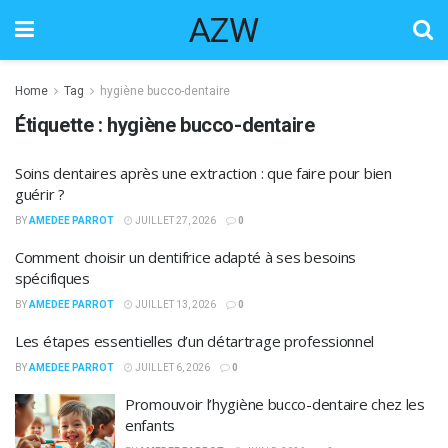
AZW
Home
Tag
hygiène bucco-dentaire
Étiquette :
hygiène bucco-dentaire
Soins dentaires après une extraction : que faire pour bien
guérir ?
BY
AMEDEE PARROT
JUILLET 27, 2026
0
Comment choisir un dentifrice adapté à ses besoins
spécifiques
BY
AMEDEE PARROT
JUILLET 13, 2026
0
Les étapes essentielles d’un détartrage professionnel
BY
AMEDEE PARROT
JUILLET 6, 2026
0
Promouvoir l’hygiène bucco-dentaire chez les
enfants