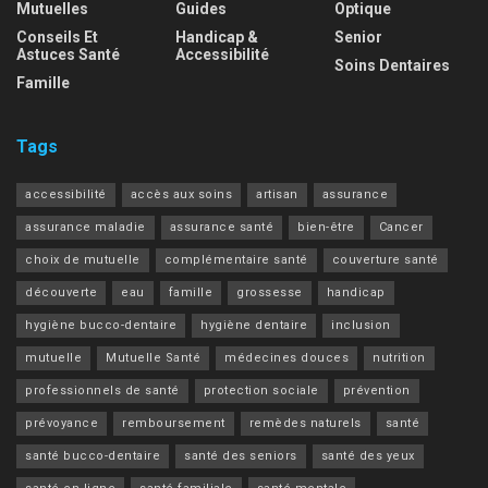
Mutuelles
Guides
Optique
Conseils Et
Handicap &
Senior
Astuces Santé
Accessibilité
Soins Dentaires
Famille
Tags
accessibilité
accès aux soins
artisan
assurance
assurance maladie
assurance santé
bien-être
Cancer
choix de mutuelle
complémentaire santé
couverture santé
découverte
eau
famille
grossesse
handicap
hygiène bucco-dentaire
hygiène dentaire
inclusion
mutuelle
Mutuelle Santé
médecines douces
nutrition
professionnels de santé
protection sociale
prévention
prévoyance
remboursement
remèdes naturels
santé
santé bucco-dentaire
santé des seniors
santé des yeux