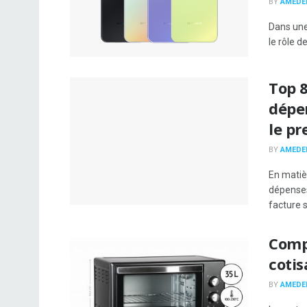
BY
AMEDE
Dans une
le rôle d
Top 8
dépen
le pr
BY
AMEDE
En matiè
dépenses 
facture s
Comp
cotis
BY
AMEDE