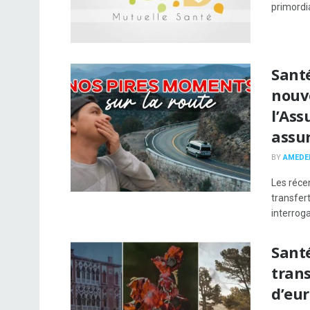
primordia
Santé
nouve
l’As
assu
BY
AMEDE
Les réce
transfer
interroga
Santé
trans
d’eu