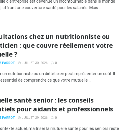
lle d'entreprise est devenue un incontournable dans le monde
l, offrant une couverture santé pour les salariés. Mais ...
ltations chez un nutritionniste ou
ticien : que couvre réellement votre
elle ?
E PARROT
JUILLET 30, 2026
0
 un nutritionniste ou un diététicien peut représenter un coût. Il
 essentiel de comprendre ce que votre mutuelle ...
lle santé senior : les conseils
tiels pour aidants et professionnels
E PARROT
JUILLET 29, 2026
0
ontexte actuel, maîtriser la mutuelle santé pour les seniors reste