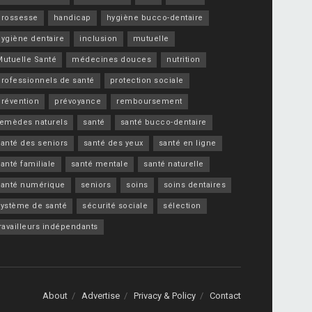
grossesse
handicap
hygiène bucco-dentaire
hygiène dentaire
inclusion
mutuelle
Mutuelle Santé
médecines douces
nutrition
professionnels de santé
protection sociale
prévention
prévoyance
remboursement
remèdes naturels
santé
santé bucco-dentaire
santé des seniors
santé des yeux
santé en ligne
anté familiale
santé mentale
santé naturelle
santé numérique
seniors
soins
soins dentaires
système de santé
sécurité sociale
sélection
ravailleurs indépendants
About
Advertise
Privacy & Policy
Contact