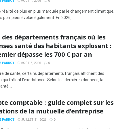
E PARROT
AOÛT 4, 2026
0
 réalité de plus en plus marquée par le changement climatique,
es pompiers évolue également. En 2026, ...
 des départements français où les
ses santé des habitants explosent :
emier dépasse les 700 € par an
E PARROT
AOÛT 3, 2026
0
re de santé, certains départements français affichent des
qui frôlent l’exorbitance. Selon les dernières données, la
anté ...
te comptable : guide complet sur les
ations de la mutuelle d’entreprise
E PARROT
JUILLET 31, 2026
0