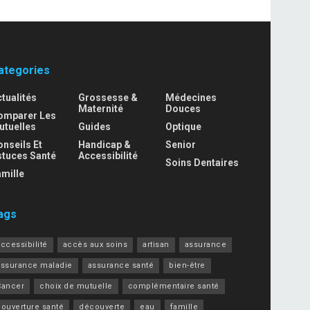
ategories
tualités
Grossesse &
Médecines
Maternité
Douces
omparer Les
utuelles
Guides
Optique
nseils Et
Handicap &
Senior
stuces Santé
Accessibilité
Soins Dentaires
mille
ags
ccessibilité
accès aux soins
artisan
assurance
assurance maladie
assurance santé
bien-être
Cancer
choix de mutuelle
complémentaire santé
couverture santé
découverte
eau
famille