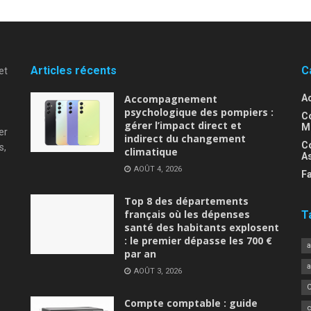
Articles récents
C
et
Accompagnement
Ac
psychologique des pompiers :
C
gérer l’impact direct et
M
er
indirect du changement
Co
s,
climatique
A
AOÛT 4, 2026
Fa
Top 8 des départements
français où les dépenses
T
santé des habitants explosent
: le premier dépasse les 700 €
a
par an
AOÛT 3, 2026
Compte comptable : guide