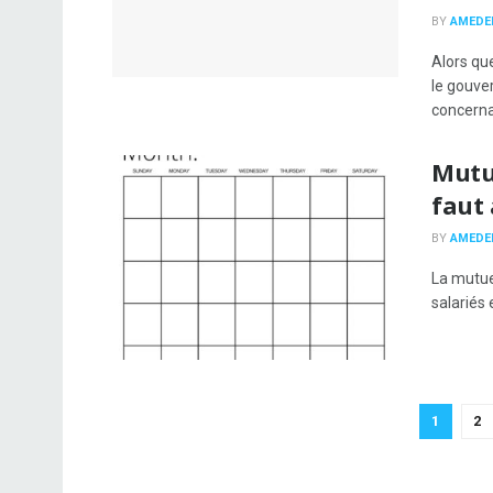
BY
AMEDE
Alors qu
le gouv
concernan
Mutue
faut
BY
AMEDE
La mutuel
salariés 
1
2