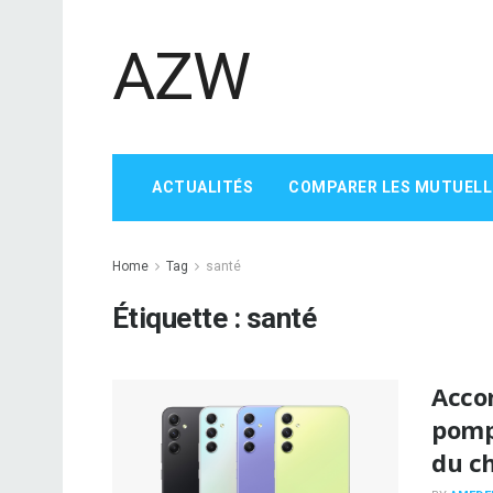
AZW
ACTUALITÉS
COMPARER LES MUTUELL
Home
Tag
santé
Étiquette :
santé
Acco
pompi
du c