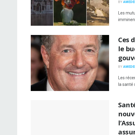
BY
AMEDE
Les mutu
imminent 
Ces d
le bu
gouv
BY
AMEDE
Les réce
la santé 
Santé
nouve
l’As
assu