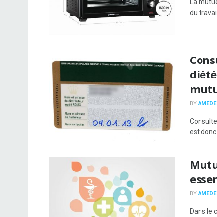
La mutue
du travai
Consu
diété
mutu
BY
AMEDE
Consulter
est donc
Mutue
essen
BY
AMEDE
Dans le c