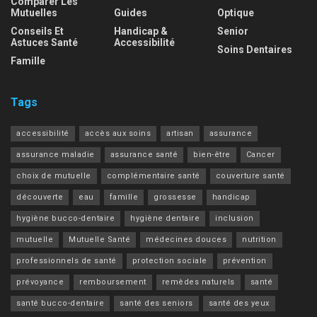
Comparer Les
Mutuelles
Guides
Optique
Conseils Et
Handicap &
Senior
Astuces Santé
Accessibilité
Soins Dentaires
Famille
Tags
accessibilité
accès aux soins
artisan
assurance
assurance maladie
assurance santé
bien-être
Cancer
choix de mutuelle
complémentaire santé
couverture santé
découverte
eau
famille
grossesse
handicap
hygiène bucco-dentaire
hygiène dentaire
inclusion
mutuelle
Mutuelle Santé
médecines douces
nutrition
professionnels de santé
protection sociale
prévention
prévoyance
remboursement
remèdes naturels
santé
santé bucco-dentaire
santé des seniors
santé des yeux