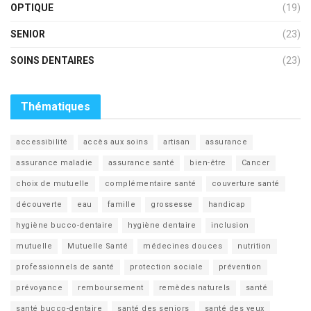
OPTIQUE
(19)
SENIOR
(23)
SOINS DENTAIRES
(23)
Thématiques
accessibilité
accès aux soins
artisan
assurance
assurance maladie
assurance santé
bien-être
Cancer
choix de mutuelle
complémentaire santé
couverture santé
découverte
eau
famille
grossesse
handicap
hygiène bucco-dentaire
hygiène dentaire
inclusion
mutuelle
Mutuelle Santé
médecines douces
nutrition
professionnels de santé
protection sociale
prévention
prévoyance
remboursement
remèdes naturels
santé
santé bucco-dentaire
santé des seniors
santé des yeux