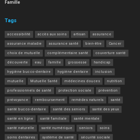
Famille
Tags
accessibilité
accès aux soins
artisan
assurance
assurance maladie
assurance santé
bien-être
Cancer
choix de mutuelle
complémentaire santé
couverture santé
découverte
eau
famille
grossesse
handicap
hygiène bucco-dentaire
hygiène dentaire
inclusion
mutuelle
Mutuelle Santé
médecines douces
nutrition
professionnels de santé
protection sociale
prévention
prévoyance
remboursement
remèdes naturels
santé
santé bucco-dentaire
santé des seniors
santé des yeux
santé en ligne
santé familiale
santé mentale
santé naturelle
santé numérique
seniors
soins
soins dentaires
système de santé
sécurité sociale