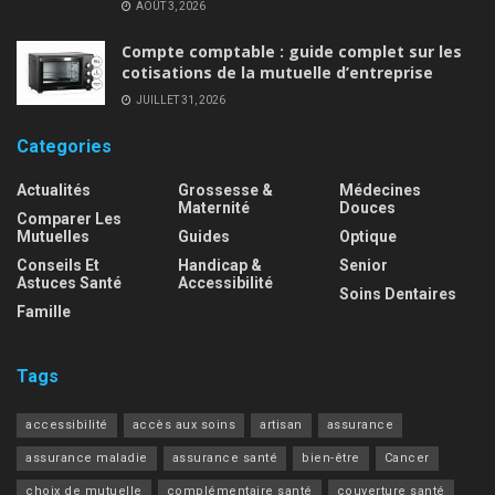
AOÛT 3, 2026
Compte comptable : guide complet sur les
cotisations de la mutuelle d’entreprise
JUILLET 31, 2026
Categories
Actualités
Grossesse &
Médecines
Maternité
Douces
Comparer Les
Mutuelles
Guides
Optique
Conseils Et
Handicap &
Senior
Astuces Santé
Accessibilité
Soins Dentaires
Famille
Tags
accessibilité
accès aux soins
artisan
assurance
assurance maladie
assurance santé
bien-être
Cancer
choix de mutuelle
complémentaire santé
couverture santé