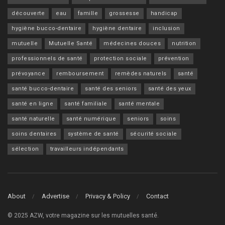
découverte
eau
famille
grossesse
handicap
hygiène bucco-dentaire
hygiène dentaire
inclusion
mutuelle
Mutuelle Santé
médecines douces
nutrition
professionnels de santé
protection sociale
prévention
prévoyance
remboursement
remèdes naturels
santé
santé bucco-dentaire
santé des seniors
santé des yeux
santé en ligne
santé familiale
santé mentale
santé naturelle
santé numérique
seniors
soins
soins dentaires
système de santé
sécurité sociale
sélection
travailleurs indépendants
About
Advertise
Privacy & Policy
Contact
© 2025 AZW, votre magazine sur les mutuelles santé.