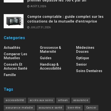
premier dépasse les 700 € par an
AOÛT 3, 2026
Compte comptable : guide complet sur les
cotisations de la mutuelle d’entreprise
JUILLET 31, 2026
Categories
Actualités
Grossesse &
Médecines
Maternité
Douces
Comparer Les
Mutuelles
Guides
Optique
Conseils Et
Handicap &
Senior
Astuces Santé
Accessibilité
Soins Dentaires
Famille
Tags
accessibilité
accès aux soins
artisan
assurance
assurance maladie
assurance santé
bien-être
Cancer