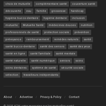
choix de mutuelle
complémentaire santé
couverture santé
découverte
eau
famille
grossesse
handicap
hygiène bucco-dentaire
hygiène dentaire
inclusion
mutuelle
Mutuelle Santé
médecines douces
nutrition
professionnels de santé
protection sociale
prévention
prévoyance
remboursement
remèdes naturels
santé
santé bucco-dentaire
santé des seniors
santé des yeux
santé en ligne
santé familiale
santé mentale
santé naturelle
santé numérique
seniors
soins
soins dentaires
système de santé
sécurité sociale
sélection
travailleurs indépendants
About
Advertise
Privacy & Policy
Contact