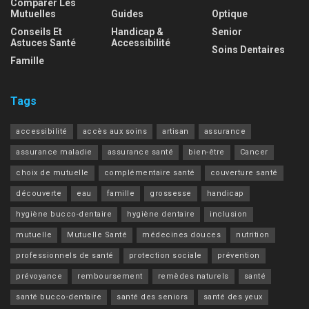
Comparer Les
Mutuelles
Guides
Optique
Conseils Et
Handicap &
Senior
Astuces Santé
Accessibilité
Soins Dentaires
Famille
Tags
accessibilité
accès aux soins
artisan
assurance
assurance maladie
assurance santé
bien-être
Cancer
choix de mutuelle
complémentaire santé
couverture santé
découverte
eau
famille
grossesse
handicap
hygiène bucco-dentaire
hygiène dentaire
inclusion
mutuelle
Mutuelle Santé
médecines douces
nutrition
professionnels de santé
protection sociale
prévention
prévoyance
remboursement
remèdes naturels
santé
santé bucco-dentaire
santé des seniors
santé des yeux