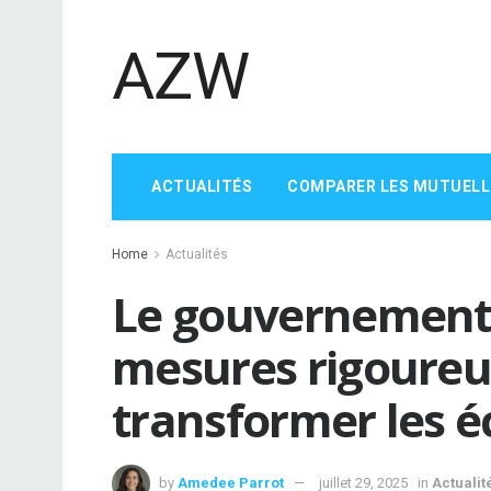
AZW
ACTUALITÉS
COMPARER LES MUTUELL
Home
Actualités
Le gouvernement 
mesures rigoureu
transformer les 
by
Amedee Parrot
juillet 29, 2025
in
Actualit