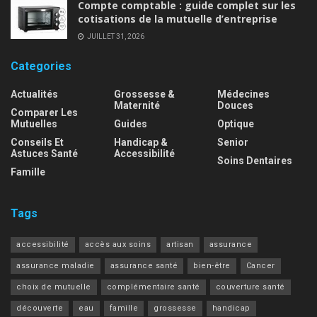
Compte comptable : guide complet sur les
cotisations de la mutuelle d’entreprise
JUILLET 31, 2026
Categories
Actualités
Grossesse &
Médecines
Maternité
Douces
Comparer Les
Mutuelles
Guides
Optique
Conseils Et
Handicap &
Senior
Astuces Santé
Accessibilité
Soins Dentaires
Famille
Tags
accessibilité
accès aux soins
artisan
assurance
assurance maladie
assurance santé
bien-être
Cancer
choix de mutuelle
complémentaire santé
couverture santé
découverte
eau
famille
grossesse
handicap