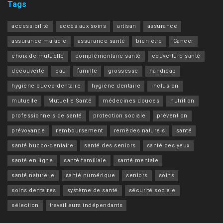
Tags
accessibilité
accès aux soins
artisan
assurance
assurance maladie
assurance santé
bien-être
Cancer
choix de mutuelle
complémentaire santé
couverture santé
découverte
eau
famille
grossesse
handicap
hygiène bucco-dentaire
hygiène dentaire
inclusion
mutuelle
Mutuelle Santé
médecines douces
nutrition
professionnels de santé
protection sociale
prévention
prévoyance
remboursement
remèdes naturels
santé
santé bucco-dentaire
santé des seniors
santé des yeux
santé en ligne
santé familiale
santé mentale
santé naturelle
santé numérique
seniors
soins
soins dentaires
système de santé
sécurité sociale
sélection
travailleurs indépendants