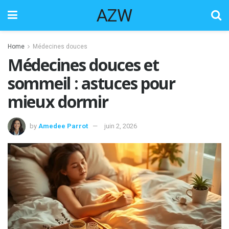
AZW
Home
Médecines douces
Médecines douces et
sommeil : astuces pour
mieux dormir
by
Amedee Parrot
juin 2, 2026