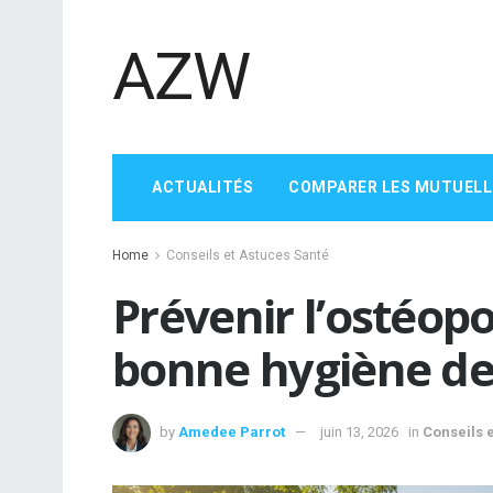
AZW
ACTUALITÉS
COMPARER LES MUTUELL
Home
Conseils et Astuces Santé
Prévenir l’ostéop
bonne hygiène de
by
Amedee Parrot
juin 13, 2026
in
Conseils 