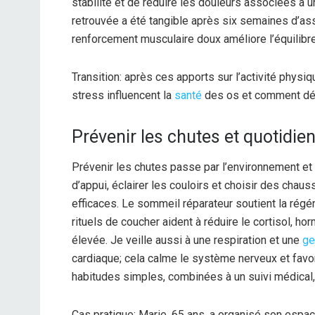
stabilité et de réduire les douleurs associées à 
retrouvée a été tangible après six semaines d’as
renforcement musculaire doux améliore l’équilibre 
Transition: après ces apports sur l’activité physi
stress influencent la
santé
des os et comment dépi
Prévenir les chutes et quotidie
Prévenir les chutes passe par l’environnement et
d’appui, éclairer les couloirs et choisir des ch
efficaces. Le sommeil réparateur soutient la régé
rituels de coucher aident à réduire le cortisol, 
élevée. Je veille aussi à une respiration et une
ge
cardiaque; cela calme le système nerveux et favo
habitudes simples, combinées à un suivi médical, 
Cas pratique: Marie, 65 ans, a organisé son espac