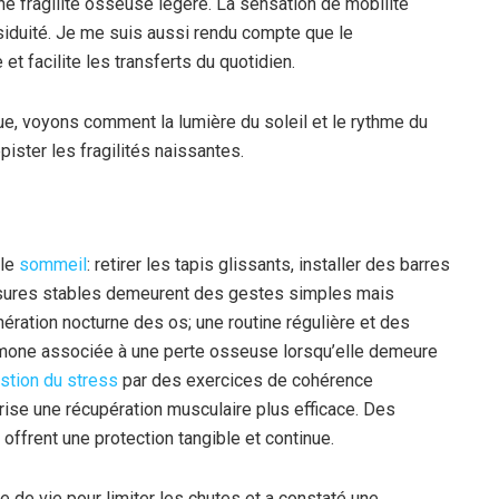
une fragilité osseuse légère. La sensation de mobilité
siduité. Je me suis aussi rendu compte que le
et facilite les transferts du quotidien.
que, voyons comment la lumière du soleil et le rythme du
ster les fragilités naissantes.
n
 le
sommeil
: retirer les tapis glissants, installer des barres
aussures stables demeurent des gestes simples mais
nération nocturne des os; une routine régulière et des
hormone associée à une perte osseuse lorsqu’elle demeure
stion du stress
par des exercices de cohérence
rise une récupération musculaire plus efficace. Des
offrent une protection tangible et continue.
e de vie pour limiter les chutes et a constaté une