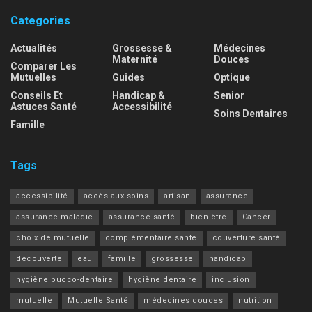
Categories
Actualités
Grossesse &
Médecines
Maternité
Douces
Comparer Les
Mutuelles
Guides
Optique
Conseils Et
Handicap &
Senior
Astuces Santé
Accessibilité
Soins Dentaires
Famille
Tags
accessibilité
accès aux soins
artisan
assurance
assurance maladie
assurance santé
bien-être
Cancer
choix de mutuelle
complémentaire santé
couverture santé
découverte
eau
famille
grossesse
handicap
hygiène bucco-dentaire
hygiène dentaire
inclusion
mutuelle
Mutuelle Santé
médecines douces
nutrition