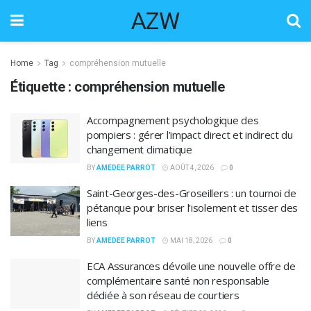
AZW
Home
Tag
compréhension mutuelle
Étiquette :
compréhension mutuelle
Accompagnement psychologique des
pompiers : gérer l’impact direct et indirect du
changement climatique
BY
AMEDEE PARROT
AOÛT 4, 2026
0
Saint-Georges-des-Groseillers : un tournoi de
pétanque pour briser l’isolement et tisser des
liens
BY
AMEDEE PARROT
MAI 18, 2026
0
ECA Assurances dévoile une nouvelle offre de
complémentaire santé non responsable
dédiée à son réseau de courtiers