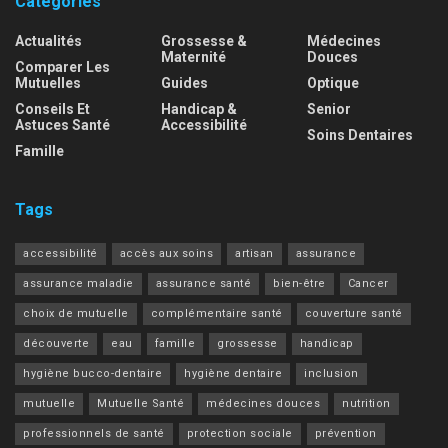
Categories
Actualités
Grossesse &
Médecines
Maternité
Douces
Comparer Les
Mutuelles
Guides
Optique
Conseils Et
Handicap &
Senior
Astuces Santé
Accessibilité
Soins Dentaires
Famille
Tags
accessibilité
accès aux soins
artisan
assurance
assurance maladie
assurance santé
bien-être
Cancer
choix de mutuelle
complémentaire santé
couverture santé
découverte
eau
famille
grossesse
handicap
hygiène bucco-dentaire
hygiène dentaire
inclusion
mutuelle
Mutuelle Santé
médecines douces
nutrition
professionnels de santé
protection sociale
prévention