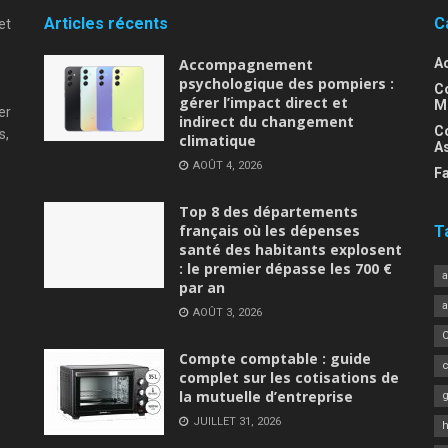
Articles récents
C
et
Accompagnement
Ac
psychologique des pompiers :
C
gérer l’impact direct et
M
er
indirect du changement
Co
s,
climatique
A
AOÛT 4, 2026
Fa
Top 8 des départements
français où les dépenses
T
santé des habitants explosent
: le premier dépasse les 700 €
a
par an
AOÛT 3, 2026
Compte comptable : guide
complet sur les cotisations de
la mutuelle d’entreprise
JUILLET 31, 2026