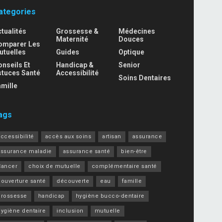
ategories
tualités
Grossesse &
Médecines
Maternité
Douces
omparer Les
utuelles
Guides
Optique
nseils Et
Handicap &
Senior
stuces Santé
Accessibilité
Soins Dentaires
mille
ags
ccessibilité
accès aux soins
artisan
assurance
assurance maladie
assurance santé
bien-être
Cancer
choix de mutuelle
complémentaire santé
couverture santé
découverte
eau
famille
grossesse
handicap
hygiène bucco-dentaire
hygiène dentaire
inclusion
mutuelle