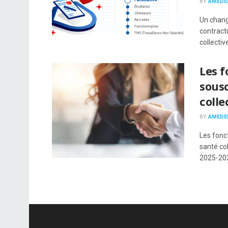
BY
AMEDE
Un chang
contract
collective
Les f
sous
colle
BY
AMEDE
Les fonc
santé co
2025-2026