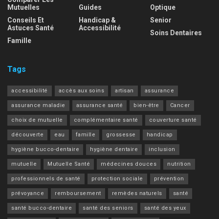
Mutuelles
Guides
Optique
Conseils Et
Handicap &
Senior
Astuces Santé
Accessibilité
Soins Dentaires
Famille
Tags
accessibilité
accès aux soins
artisan
assurance
assurance maladie
assurance santé
bien-être
Cancer
choix de mutuelle
complémentaire santé
couverture santé
découverte
eau
famille
grossesse
handicap
hygiène bucco-dentaire
hygiène dentaire
inclusion
mutuelle
Mutuelle Santé
médecines douces
nutrition
professionnels de santé
protection sociale
prévention
prévoyance
remboursement
remèdes naturels
santé
santé bucco-dentaire
santé des seniors
santé des yeux