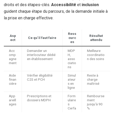
droits et des étapes-clés.
Accessibilité
et
inclusion
guident chaque étape du parcours, de la demande initiale à
la prise en charge effective.
Ress
Asp
Résultat
Ce qu’il faut faire
ourc
ect
attendu
es
Acc
Demander un
MDP
Meilleure
omp
interlocuteur dédié
H,
coordinatio
agne
en établissement
asso
n des soins
ment
ciatio
ns
Aide
Vérifier éligibilité
Simul
Reste à
finan
C2S et PCH
ateur
charge
cière
s en
maîtrisé
ligne
App
Prescriptions et
Form
Rembourse
areill
dossiers MDPH
ulaire
ment
ages
s
jusqu’à 90
Cerfa
%