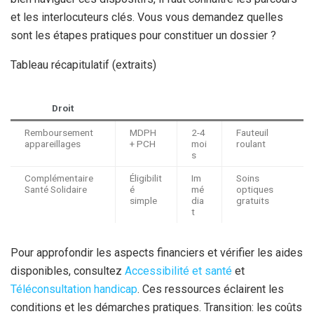
et les interlocuteurs clés. Vous vous demandez quelles
sont les étapes pratiques pour constituer un dossier ?
Tableau récapitulatif (extraits)
Droit
Remboursement
MDPH
2-4
Fauteuil
appareillages
+ PCH
moi
roulant
s
Complémentaire
Éligibilit
Im
Soins
Santé Solidaire
é
mé
optiques
simple
dia
gratuits
t
Pour approfondir les aspects financiers et vérifier les aides
disponibles, consultez
Accessibilité et santé
et
Téléconsultation handicap
. Ces ressources éclairent les
conditions et les démarches pratiques. Transition: les coûts